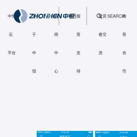
中恒
关
EN
新
服
投资
SEARCH
商
·云
于
闻
务
者交
务
平台
中
中
支
流
合
恒
心
持
作