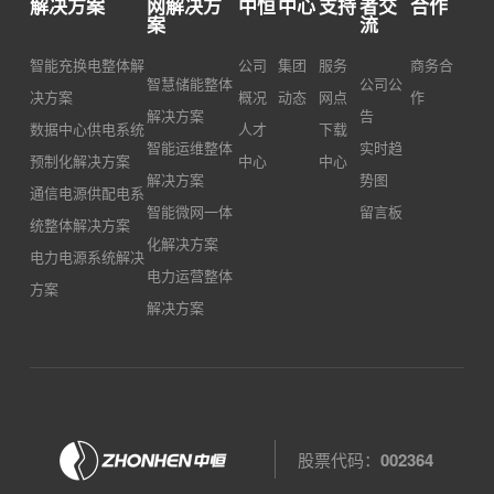
解决方案
网解决方
中恒
中心
支持
者交
合作
案
流
智能充换电整体解
公司
集团
服务
商务合
智慧储能整体
公司公
决方案
概况
动态
网点
作
解决方案
告
数据中心供电系统
人才
下载
智能运维整体
实时趋
预制化解决方案
中心
中心
解决方案
势图
通信电源供配电系
智能微网一体
留言板
统整体解决方案
化解决方案
电力电源系统解决
电力运营整体
方案
解决方案
股票代码：
002364