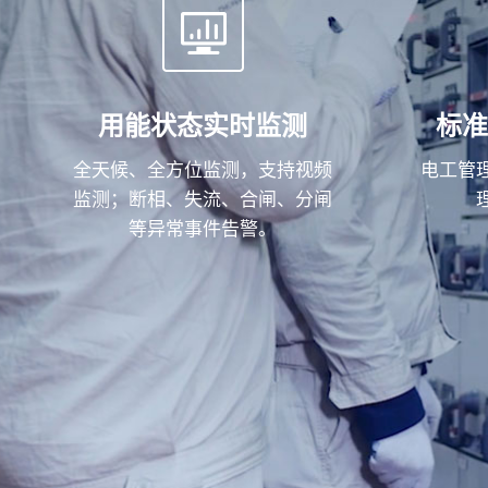
用能状态实时监测
标
全天候、全方位监测，支持视频
电工管
监测；断相、失流、合闸、分闸
等异常事件告警。