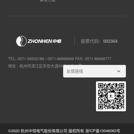
应的
发现
签
运维
异常
到、
方
可主
完工
式，
动进
确认
建立
行报
等工
股票代码：
002364
面向
修，
作。
用户
并可
TEL: 0571-56532188 / 0571-86698999 FAX: 0571-86698777
的集
持续
地址 : 杭州市滨江区东信大道69号中恒大厦
中、
跟踪
主动
异常
的运
处理
维管
全
理模
程。
式。
©2020 杭州中恒电气股份有限公司 版权所有
浙ICP备10046063号