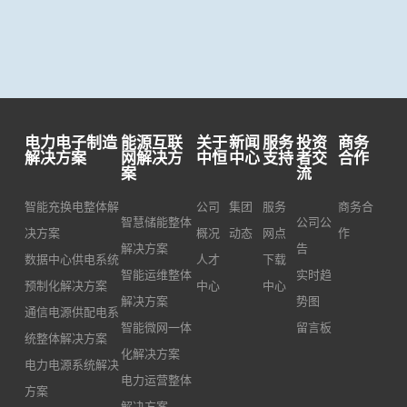
智能
WEB
WEB
化管
端联
端联
理系
动，
动，
统，
可实
实现
通过
时查
电工
对设
看电
的在
电力电子制造
能源互联
关于
新闻
服务
投资
商务
备的
量、
线管
解决方案
网解决方
中恒
中心
支持
者交
合作
案
流
远程
能耗
理，
实时
分
电工
智能充换电整体解
公司
集团
服务
商务合
智慧储能整体
公司公
监
析、
可以
决方案
概况
动态
网点
作
控，
解决方案
监测
告
完成
数据中心供电系统
人才
下载
帮助
数
远程
智能运维整体
实时趋
预制化解决方案
中心
中心
运维
据、
接
解决方案
势图
通信电源供配电系
商转
预告
单、
智能微网一体
留言板
统整体解决方案
变传
警等
规划
化解决方案
电力电源系统解决
统被
信
路
电力运营整体
方案
动响
息，
径、
解决方案