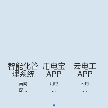
工
智能化管
用电宝
云电工
理系统
APP
APP
面向
用电
云电
配电
宝
工
运维
APP
APP
商的
与
与