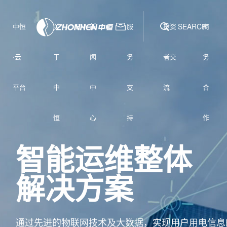
中恒
关
EN
新
服
投资
SEARCH
商
·云
于
闻
务
者交
务
平台
中
中
支
流
合
恒
心
持
作
智能运维整体
解决方案
通过先进的物联网技术及大数据，实现用户用电信息