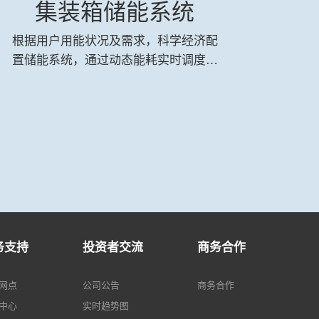
集装箱储能系统
GMD
根据用户用能状况及需求，科学经济配
置储能系统，通过动态能耗实时调度策
不拆
略、多能源经济运行优化策略等灵活全
原有
面的高级策略配置，提供平滑新能源波
统成
动、支持不间断供电、削峰填谷、降低
40-
需量、无功补偿、参与需求侧响应等服
性利用
务，实现灵活、稳定、经济、友好用
造性
电。
证
(<0
务支持
投资者交流
商务合作
网点
公司公告
商务合作
中心
实时趋势图