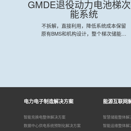
统
GMDE退役动力电池梯
能系统
经济配
调度策
不拆解，直接利用，降低系统成本保留
灵活全
原有BMS和机构设计，整个梯次储能系
能源波
统成本低至1元/Wh， 投资回报期缩短
、降低
40-60%组串分布式架构，解决电池一致
应等服
性利用GMDE的组串式储能逆变器， 创
友好用
造性的采用组串分布式架构，最大化包
证电池的一致性小倍率充放策略
(<0.2C），保证系统长时间使用寿命。
电力电子制造解决方案
能源互联网
智能充换电整体解决方案
智慧储能整体解
数据中心供电系统预制化解决方案
智能运维整体解