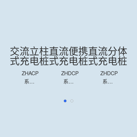
体
交流立柱
直流便携
直流分体
桩
式充电桩
式充电桩
式充电桩
ZHACP
ZHDCP
ZHDCP
系列
系列
系列
交流
直流
直流
立柱
便携
直流
式充
充电
分体
电
桩是
式充
桩，
一款
电
可为
注重
桩，