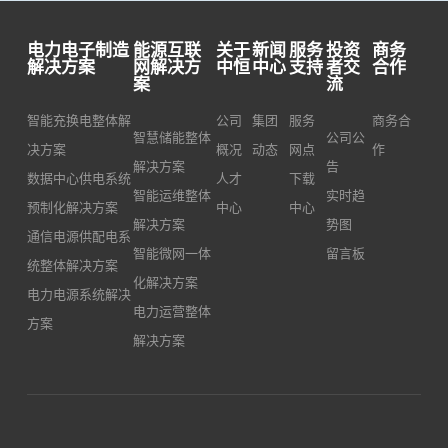
电动
安全
是我
汽车
性和
公司
电力电子制造
能源互联
关于
新闻
服务
投资
商务
提供
实用
根据
解决方案
网解决方
中恒
中心
支持
者交
合作
案
流
慢速
性的
多年
充电
产
的研
智能充换电整体解
公司
集团
服务
商务合
智慧储能整体
公司公
的服
品，
发经
决方案
概况
动态
网点
作
务，
解决方案
适用
告
验，
数据中心供电系统
人才
下载
也可
于电
结合
智能运维整体
实时趋
预制化解决方案
中心
中心
支持
动汽
户外
解决方案
势图
通信电源供配电系
具有
车在
设备
智能微网一体
留言板
统整体解决方案
大功
没有
运行
化解决方案
电力电源系统解决
率车
固定
经验
电力运营整体
方案
载充
充电
而精
解决方案
电机
站情
心设
电动
况下
计的
汽车
为电
充电
快速
动汽
新产