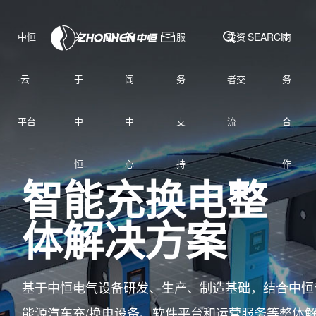
中恒
关
EN
新
服
投资
SEARCH
商
·云
于
闻
务
者交
务
平台
中
中
支
流
合
恒
心
持
作
智能充换电整
体解决方案
基于中恒电气设备研发、生产、制造基础，结合中恒
能源汽车充/换电设备、软件平台和运营服务等整体