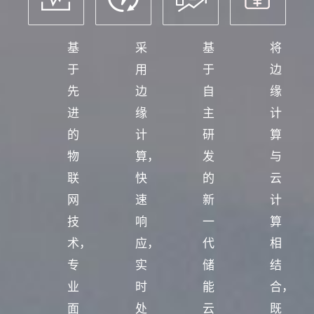
基
采
基
将
于
用
于
边
先
边
自
缘
进
缘
主
计
的
计
研
算
物
算，
发
与
联
快
的
云
网
速
新
计
技
响
一
算
术，
应，
代
相
专
实
储
结
业
时
能
合，
面
处
云
既