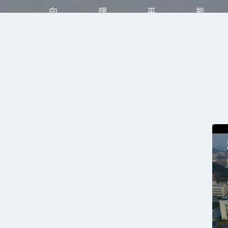
向
理，
平
能
储
保
台，
快
能/
障
更
速
微
储
好
处
电
能
的
理
网
系
实
本
领
统
现
地
域，
安
储
储
实
全、
能
能
时
稳
电
电
采
定
站
站
集
运
的
实
系
行
智
时
统
能
运