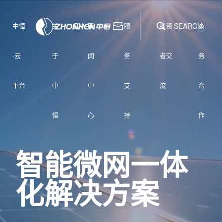
中恒
关
EN
新
服
投资
SEARCH
商
·云
于
闻
务
者交
务
平台
中
中
支
流
合
恒
心
持
作
智能微网一体
化解决方案