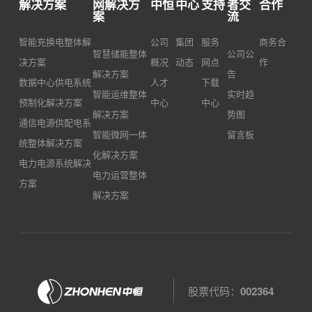
能电
解决方案
网解决方
中恒
中心
支持
者交
合作
理、
化展
案
流
站自
智慧
示、
动化
智能充换电整体解
公司
集团
服务
商务合
运
告警
智慧储能整体
公司公
运维
决方案
概况
动态
网点
作
维，
管
解决方案
与智
告
数据中心供电系统
人才
下载
降低
理、
能化
智能运维整体
实时趋
预制化解决方案
中心
中心
安全
数据
运营
解决方案
势图
通信电源供配电系
隐
分析
管理
智能微网一体
留言板
统整体解决方案
患，
与报
服
化解决方案
电力电源系统解决
提高
表，
务，
电力运营整体
方案
运维
并通
以及
解决方案
质
过智
面向
量。
能控
电力
适用
制策
市场
于各
略对
的运
类设
系统
行优
股票代码：
002364
备厂
进行
化与