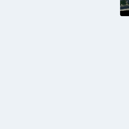
运
运
行
行
营
数
数
和
据，
据
高
又
效
能
管
集
理
中
高
效
管
理
各
地
区
分