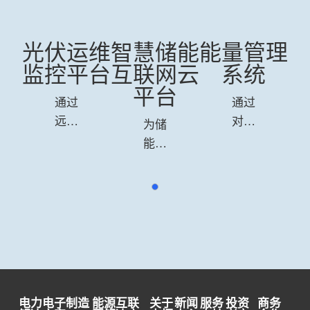
理
光伏运维
智慧储能
能量管理
监控平台
互联网云
系统
平台
通过
通过
远程
对能
为储
监控
源设
能电
光伏
施、
站投
电站
用能
资
的运
设备
商、
行状
等进
集成
态，
行实
商和
实现
时数
运维
电站
据采
商提
的远
集、
供储
电力电子制造
能源互联
关于
新闻
服务
投资
商务
程管
可视