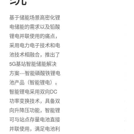
基于储能场景高密化锂
面向
电储能的需求以及铅酸
会进
锂电并联使用的痛点，
融
采用电力电子技术和电
多
池技术相融合，推出了
大
5G基站智能储能解决
满足
方案---智能磷酸铁锂电
署
池产品（智能锂电）。
式
智能锂电采用双向DC
式
功率变换技术，具备双
CT
向升降压功能，智能锂
进。
可与站点存量电池直接
和
并联使用，满足电池利
应