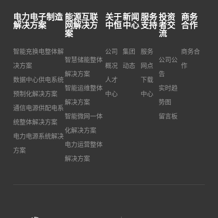
电力电子制造
能源互联
关于
新闻
服务
投资
商务
解决方案
网解决方
中恒
中心
支持
者交
合作
案
流
智能充换电整体解
公司
集团
服务
商务合
智慧储能整体
公司公
决方案
概况
动态
网点
作
解决方案
告
数据中心供电系统
人才
下载
智能运维整体
实时趋
预制化解决方案
中心
中心
解决方案
势图
通信电源供配电系
智能微网一体
留言板
统整体解决方案
化解决方案
电力电源系统解决
电力运营整体
方案
解决方案