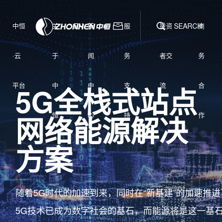
中恒
关
EN
新
服
投资
SEARCH
商
·云
于
闻
务
者交
务
平台
中
中
支
流
合
5G全栈式站点
网络能源解决
恒
心
持
作
方案
随着5G时代的加速到来，同时在“新基建”的加速推
5G技术已成为数字社会的基石，而能源将是这一基