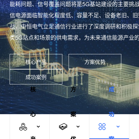
能耗问题、信号覆盖问题将是5G基站建设的主要挑
信电源面临智能化程度低、容量不足、设备老旧、旧
战，中恒电气立足通信行业进行了深度调研和积极探
类5G站点和场景的供电需求，为未来通信能源产业
核心产品
方案优势
成功案例
核
方
成
心
案
功