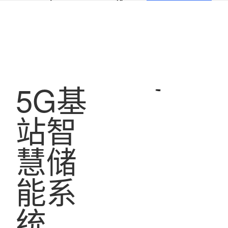
产
优
案
品
势
例
5G基
站智
慧储
能系
统