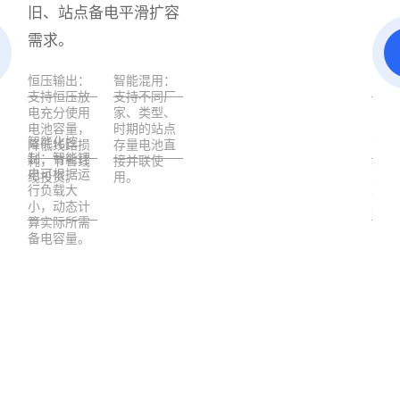
旧、站点备电平滑扩容
网
需求。
网
恒压输出：
智能混用：
支持恒压放
支持不同厂
电充分使用
家、类型、
系统
电池容量，
时期的站点
容量
智能化控
降低线路损
存量电池直
制：智能锂
耗，节省线
接并联使
智能
电可根据运
缆投资。
用。
与管
行负载大
配机
小，动态计
演进
算实际所需
备电容量。